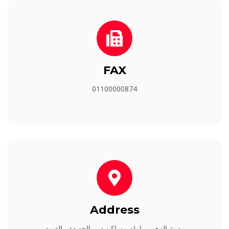
FAX
01100000874
Address
مدينة الزهور - امام مساكن دمو الجديدة - الفيوم